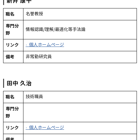
新井
康平
職名
名誉教授
専門分
情報認識/理解/最適化等手法論
野
リンク
· 個人ホームページ
備考
非常勤研究員
田中
久治
職名
技術職員
専門分
野
リンク
· 個人ホームページ
備考