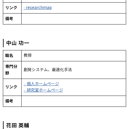
リンク
· researchmap
備考
中山
功一
職名
教授
専門分
創発システム、最適化手法
野
· 個人ホームページ
リンク
· 研究室ホームページ
備考
花田
英輔