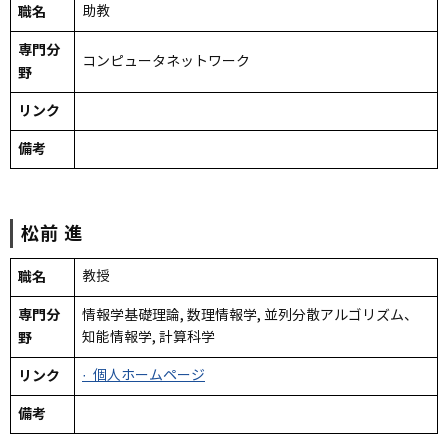
職名
助教
専門分
コンピュータネットワーク
野
リンク
備考
松前
進
職名
教授
専門分
情報学基礎理論, 数理情報学, 並列分散アルゴリズム、
野
知能情報学, 計算科学
リンク
· 個人ホームページ
備考