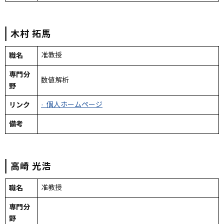
木村
拓馬
職名
准教授
専門分
数値解析
野
リンク
· 個人ホームページ
備考
高崎
光浩
職名
准教授
専門分
野