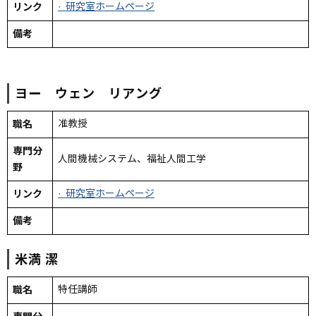
リンク
· 研究室ホームページ
備考
ヨー ウェン リアング
職名
准教授
専門分
人間機械システム、福祉人間工学
野
リンク
· 研究室ホームページ
備考
米満
潔
職名
特任講師