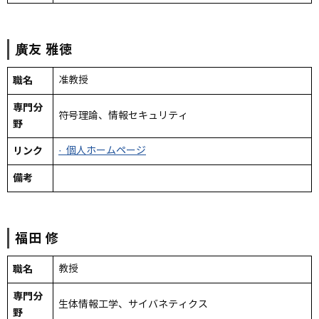
廣友
雅徳
職名
准教授
専門分
符号理論、情報セキュリティ
野
リンク
· 個人ホームページ
備考
福田
修
職名
教授
専門分
生体情報工学、サイバネティクス
野