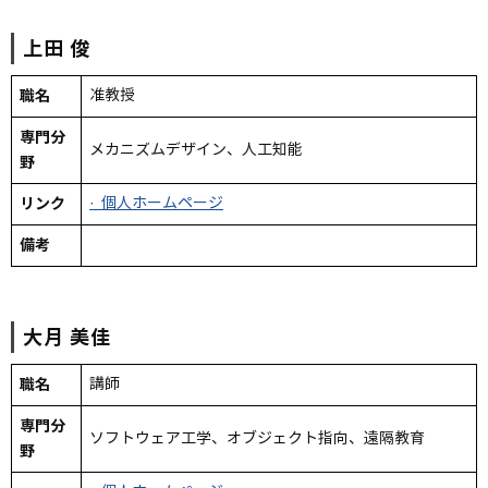
上田
俊
職名
准教授
専門分
メカニズムデザイン、人工知能
野
リンク
· 個人ホームページ
備考
大月
美佳
職名
講師
専門分
ソフトウェア工学、オブジェクト指向、遠隔教育
野