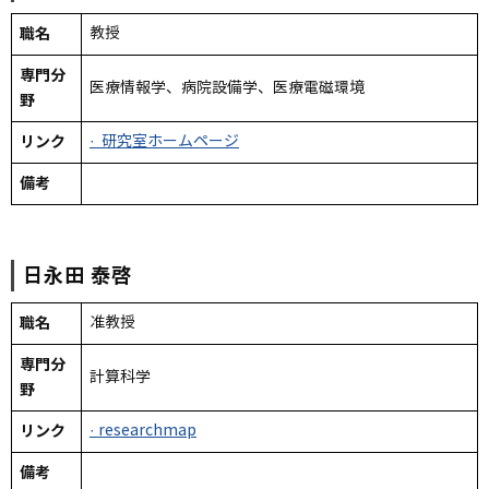
職名
教授
専門分
医療情報学、病院設備学、医療電磁環境
野
リンク
· 研究室ホームページ
備考
日永田
泰啓
職名
准教授
専門分
計算科学
野
リンク
· researchmap
備考