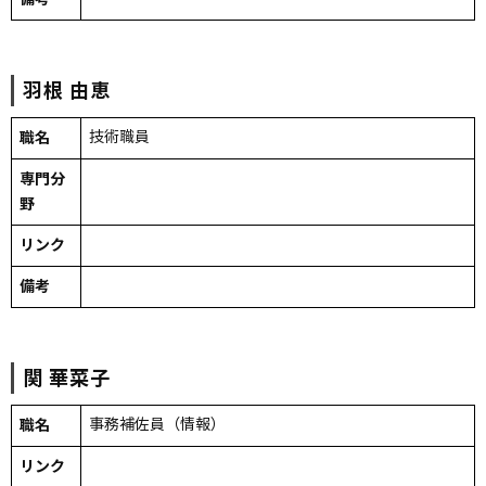
羽根
由恵
職名
技術職員
専門分
野
リンク
備考
関
華菜子
職名
事務補佐員（情報）
リンク